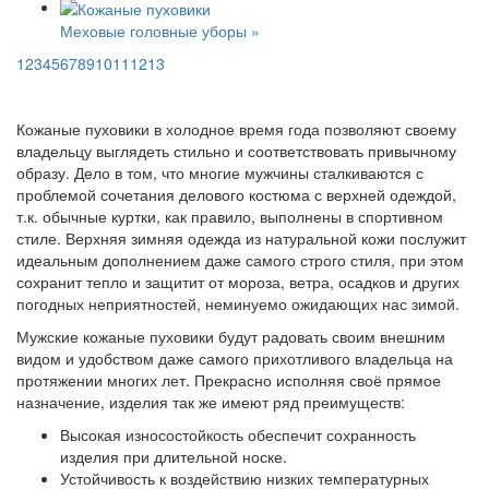
Меховые головные уборы »
1
2
3
4
5
6
7
8
9
10
11
12
13
Кожаные пуховики в холодное время года позволяют своему
владельцу выглядеть стильно и соответствовать привычному
образу. Дело в том, что многие мужчины сталкиваются с
проблемой сочетания делового костюма с верхней одеждой,
т.к. обычные куртки, как правило, выполнены в спортивном
стиле. Верхняя зимняя одежда из натуральной кожи послужит
идеальным дополнением даже самого строго стиля, при этом
сохранит тепло и защитит от мороза, ветра, осадков и других
погодных неприятностей, неминуемо ожидающих нас зимой.
Мужские кожаные пуховики будут радовать своим внешним
видом и удобством даже самого прихотливого владельца на
протяжении многих лет. Прекрасно исполняя своё прямое
назначение, изделия так же имеют ряд преимуществ:
Высокая износостойкость обеспечит сохранность
изделия при длительной носке.
Устойчивость к воздействию низких температурных