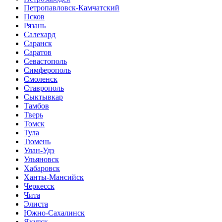
Петропавловск-Камчатский
Псков
Рязань
Салехард
Саранск
Саратов
Севастополь
Симферополь
Смоленск
Ставрополь
Сыктывкар
Тамбов
Тверь
Томск
Тула
Тюмень
Улан-Удэ
Ульяновск
Хабаровск
Ханты-Мансийск
Черкесск
Чита
Элиста
Южно-Сахалинск
Якутск