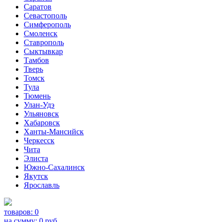
Саратов
Севастополь
Симферополь
Смоленск
Ставрополь
Сыктывкар
Тамбов
Тверь
Томск
Тула
Тюмень
Улан-Удэ
Ульяновск
Хабаровск
Ханты-Мансийск
Черкесск
Чита
Элиста
Южно-Сахалинск
Якутск
Ярославль
товаров:
0
на сумму:
0
руб.