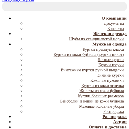
T
NA
О компании
Документы
Контакты
Женская одежда
Шубы из скандинавской норки
Мужская одежда
Куртки премиум класса
Куртки из кожи буйвола (куртки пилот)
Лётные куртки
Куртки косухи
Винтажные куртки ручной выделки
Зимние куртки
Кожаные пуховики
Куртки из кожи ягненка
Жилеты из кожи буйвола
Куртки больших размеров
Бейсболки и кепки из кожи буйвола
Меховые головные уборы
Распродажа
Распродажа
Акции
Оплата и доставка