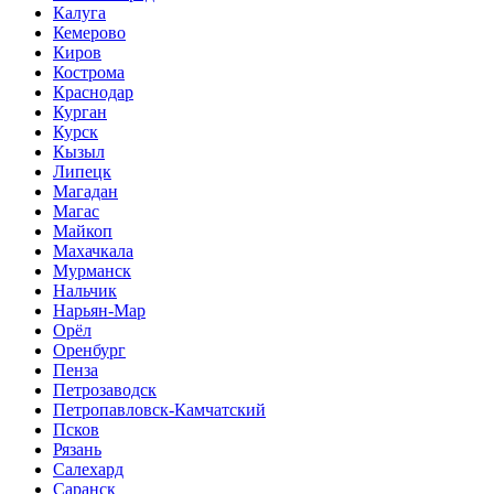
Калуга
Кемерово
Киров
Кострома
Краснодар
Курган
Курск
Кызыл
Липецк
Магадан
Магас
Майкоп
Махачкала
Мурманск
Нальчик
Нарьян-Мар
Орёл
Оренбург
Пенза
Петрозаводск
Петропавловск-Камчатский
Псков
Рязань
Салехард
Саранск