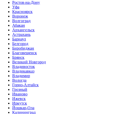
Ростов-на-Дону
Уфа
Красноярск
Воронеж
Волгоград
Абакан
Архангельск
Астрахань
Барнаул
Белгород
Биробиджан
Благовещенск
Брянск
Великий Новгород
Владивосток
Владикавказ
Владимир
Вологда
Горно-Алтайск
Грозный
Иваново
Ижевск
Иркутск
Йошкар-Ола
Калининград