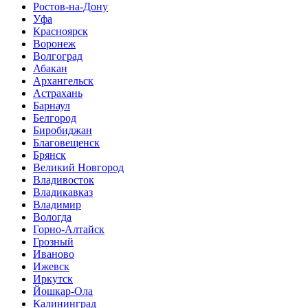
Ростов-на-Дону
Уфа
Красноярск
Воронеж
Волгоград
Абакан
Архангельск
Астрахань
Барнаул
Белгород
Биробиджан
Благовещенск
Брянск
Великий Новгород
Владивосток
Владикавказ
Владимир
Вологда
Горно-Алтайск
Грозный
Иваново
Ижевск
Иркутск
Йошкар-Ола
Калининград