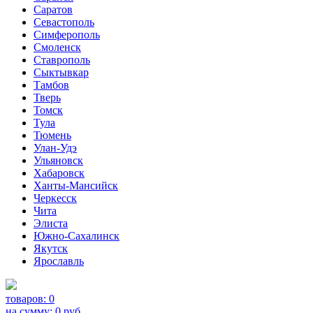
Саратов
Севастополь
Симферополь
Смоленск
Ставрополь
Сыктывкар
Тамбов
Тверь
Томск
Тула
Тюмень
Улан-Удэ
Ульяновск
Хабаровск
Ханты-Мансийск
Черкесск
Чита
Элиста
Южно-Сахалинск
Якутск
Ярославль
товаров:
0
на сумму:
0
руб.