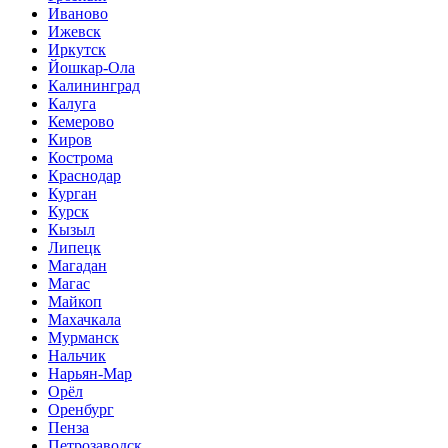
Иваново
Ижевск
Иркутск
Йошкар-Ола
Калининград
Калуга
Кемерово
Киров
Кострома
Краснодар
Курган
Курск
Кызыл
Липецк
Магадан
Магас
Майкоп
Махачкала
Мурманск
Нальчик
Нарьян-Мар
Орёл
Оренбург
Пенза
Петрозаводск