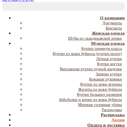
T
NA
О компании
Документы
Контакты
Женская одежда
Шубы из скандинавской норки
Мужская одежда
Куртки премиум класса
Куртки из кожи буйвола (куртки пилот)
Лётные куртки
Куртки косухи
Винтажные куртки ручной выделки
Зимние куртки
Кожаные пуховики
Куртки из кожи ягненка
Жилеты из кожи буйвола
Куртки больших размеров
Бейсболки и кепки из кожи буйвола
Меховые головные уборы
Распродажа
Распродажа
Акции
Оплата и доставка