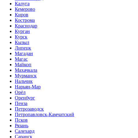
Калуга
Кемерово
Киров
Кострома
Краснодар
Курган
Курск
Кызыл
Липецк
Магадан
Магас
Майкоп
Махачкала
Мурманск
Нальчик
Нарьян-Мар
Орёл
Оренбург
Пенза
Петрозаводск
Петропавловск-Камчатский
Псков
Рязань
Салехард
Саранск