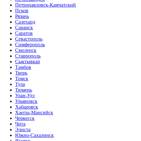
Петропавловск-Камчатский
Псков
Рязань
Салехард
Саранск
Саратов
Севастополь
Симферополь
Смоленск
Ставрополь
Сыктывкар
Тамбов
Тверь
Томск
Тула
Тюмень
Улан-Удэ
Ульяновск
Хабаровск
Ханты-Мансийск
Черкесск
Чита
Элиста
Южно-Сахалинск
Якутск