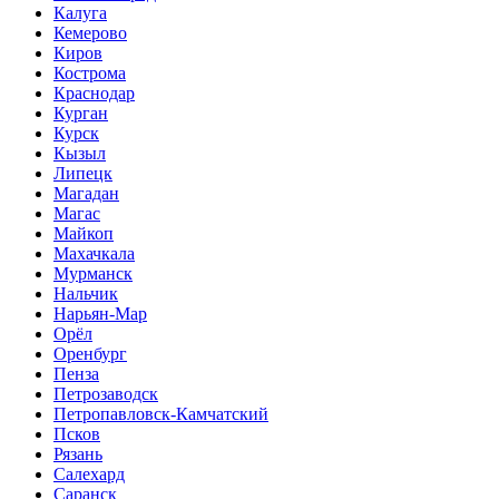
Калуга
Кемерово
Киров
Кострома
Краснодар
Курган
Курск
Кызыл
Липецк
Магадан
Магас
Майкоп
Махачкала
Мурманск
Нальчик
Нарьян-Мар
Орёл
Оренбург
Пенза
Петрозаводск
Петропавловск-Камчатский
Псков
Рязань
Салехард
Саранск