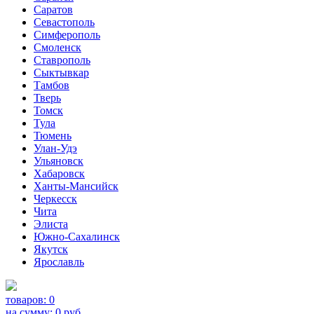
Саратов
Севастополь
Симферополь
Смоленск
Ставрополь
Сыктывкар
Тамбов
Тверь
Томск
Тула
Тюмень
Улан-Удэ
Ульяновск
Хабаровск
Ханты-Мансийск
Черкесск
Чита
Элиста
Южно-Сахалинск
Якутск
Ярославль
товаров:
0
на сумму:
0
руб.