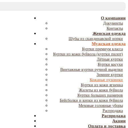
T
NA
О компании
Документы
Контакты
Женская одежда
Шубы из скандинавской норки
Мужская одежда
Куртки премиум класса
Куртки из кожи буйвола (куртки пилот)
Лётные куртки
Куртки косухи
Винтажные куртки ручной выделки
Зимние куртки
Кожаные пуховики
Куртки из кожи ягненка
Жилеты из кожи буйвола
Куртки больших размеров
Бейсболки и кепки из кожи буйвола
Меховые головные уборы
Распродажа
Распродажа
Акции
Оплата и доставка