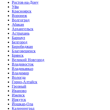
Ростов-на-Дону
Уфа
Красноярск
Воронеж
Волгоград
Абакан
Архангельск
Астрахань
Барнаул
Белгород
Биробиджан
Благовещенск
Брянск
Великий Новгород
Владивосток
Владикавказ
Владимир
Вологда
Горно-Алтайск
Грозный
Иваново
Ижевск
Иркутск
Йошкар-Ола
Калининград