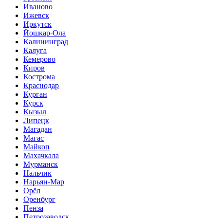
Иваново
Ижевск
Иркутск
Йошкар-Ола
Калининград
Калуга
Кемерово
Киров
Кострома
Краснодар
Курган
Курск
Кызыл
Липецк
Магадан
Магас
Майкоп
Махачкала
Мурманск
Нальчик
Нарьян-Мар
Орёл
Оренбург
Пенза
Петрозаводск