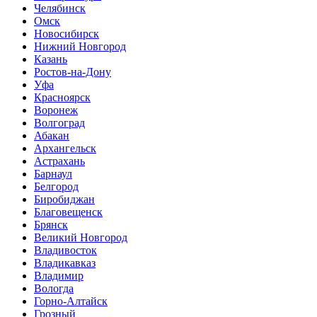
Челябинск
Омск
Новосибирск
Нижний Новгород
Казань
Ростов-на-Дону
Уфа
Красноярск
Воронеж
Волгоград
Абакан
Архангельск
Астрахань
Барнаул
Белгород
Биробиджан
Благовещенск
Брянск
Великий Новгород
Владивосток
Владикавказ
Владимир
Вологда
Горно-Алтайск
Грозный