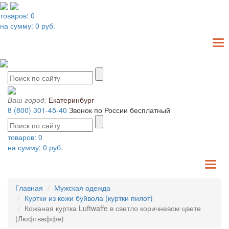
товаров:
0
на сумму:
0
руб.
T
N
Ваш город:
Екатеринбург
8 (800) 301-45-40
Звонок по России бесплатный
товаров:
0
на сумму:
0
руб.
TO
NA
Главная
Мужская одежда
Куртки из кожи буйвола (куртки пилот)
Кожаная куртка Luftwaffe в светло коричневом цвете
(Люфтваффе)