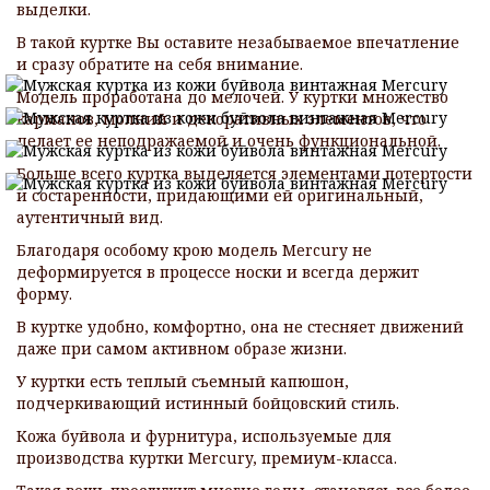
выделки.
В такой куртке Вы оставите незабываемое впечатление
и сразу обратите на себя внимание.
Модель проработана до мелочей. У куртки множество
карманов, молний и декоративных элементов, что
делает ее неподражаемой и очень функциональной.
Больше всего куртка выделяется элементами потертости
и состаренности, придающими ей оригинальный,
аутентичный вид.
Благодаря особому крою модель Mercury не
деформируется в процессе носки и всегда держит
форму.
В куртке удобно, комфортно, она не стесняет движений
даже при самом активном образе жизни.
У куртки есть теплый съемный капюшон,
подчеркивающий истинный бойцовский стиль.
Кожа буйвола и фурнитура, используемые для
производства куртки Mercury, премиум-класса.