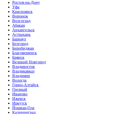
Ростов-на-Дону
Уфа
Красноярск
Воронеж
Волгоград
Абакан
Архангельск
Астрахань
Барнаул
Белгород
Биробиджан
Благовещенск
Брянск
Великий Новгород
Владивосток
Владикавказ
Владимир
Вологда
Горно-Алтайск
Грозный
Иваново
Ижевск
Иркутск
Йошкар-Ола
Калининград