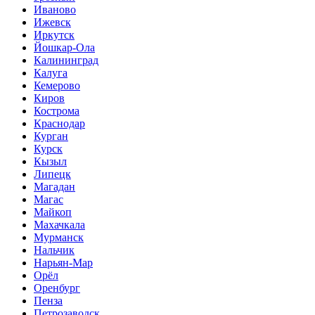
Иваново
Ижевск
Иркутск
Йошкар-Ола
Калининград
Калуга
Кемерово
Киров
Кострома
Краснодар
Курган
Курск
Кызыл
Липецк
Магадан
Магас
Майкоп
Махачкала
Мурманск
Нальчик
Нарьян-Мар
Орёл
Оренбург
Пенза
Петрозаводск