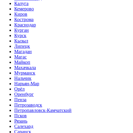
Калуга
Кемерово
Киров
Кострома
Краснодар
Курган
Курск
Кызыл
Липецк
Магадан
Магас
Майкоп
Махачкала
Мурманск
Нальчик
Нарьян-Мар
Орёл
Оренбург
Пенза
Петрозаводск
Петропавловск-Камчатский
Псков
Рязань
Салехард
Саранск