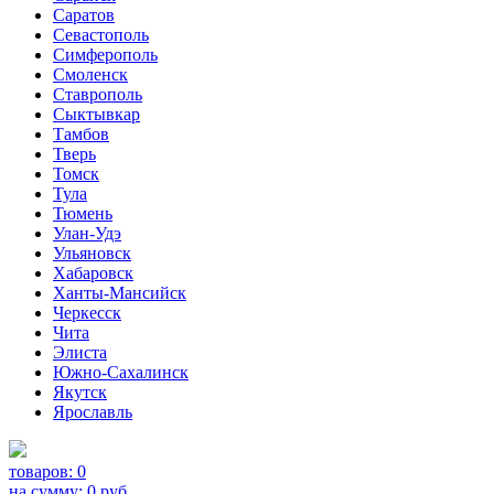
Саратов
Севастополь
Симферополь
Смоленск
Ставрополь
Сыктывкар
Тамбов
Тверь
Томск
Тула
Тюмень
Улан-Удэ
Ульяновск
Хабаровск
Ханты-Мансийск
Черкесск
Чита
Элиста
Южно-Сахалинск
Якутск
Ярославль
товаров:
0
на сумму:
0
руб.