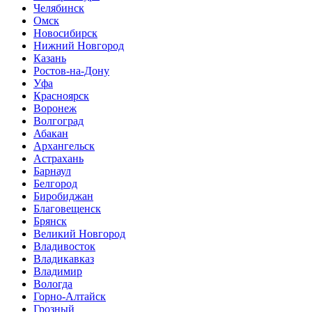
Челябинск
Омск
Новосибирск
Нижний Новгород
Казань
Ростов-на-Дону
Уфа
Красноярск
Воронеж
Волгоград
Абакан
Архангельск
Астрахань
Барнаул
Белгород
Биробиджан
Благовещенск
Брянск
Великий Новгород
Владивосток
Владикавказ
Владимир
Вологда
Горно-Алтайск
Грозный