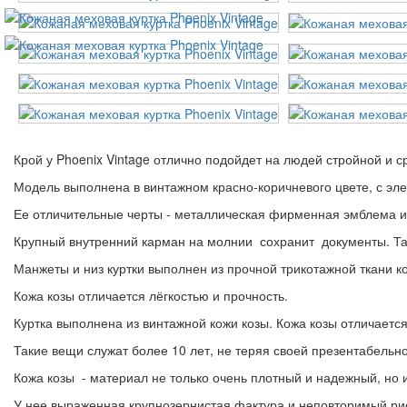
Крой у Phoenix Vintage отлично подойдет на людей стройной и 
Модель выполнена в винтажном красно-коричневого цвете, с эл
Ее отличительные черты - металлическая фирменная эмблема и
Крупный внутренний карман на молнии сохранит документы. Так
Манжеты и низ куртки выполнен из прочной трикотажной ткани к
Кожа козы отличается лёгкостью и прочность.
Куртка выполнена из винтажной кожи козы. Кожа козы отличается
Такие вещи служат более 10 лет, не теряя своей презентабельно
Кожа козы - материал не только очень плотный и надежный, но 
У нее выраженная крупнозернистая фактура и неповторимый ри