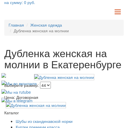
на сумму:
0
руб.
TO
NA
Главная
Женская одежда
Дубленка женская на молнии
Дубленка женская на
молнии в Екатеренбурге
Выберите размер:
Цена: Договорная
Каталог
Шубы из скандинавской норки
Куртки премиум класса