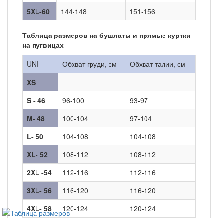
5XL-60
144-148
151-156
Таблица размеров на бушлаты и прямые куртки
на пугвицах
UNI
Обхват груди, см
Обхват талии, см
XS
S - 46
96-100
93-97
M- 48
100-104
97-104
L- 50
104-108
104-108
XL- 52
108-112
108-112
2XL -54
112-116
112-116
3XL- 56
116-120
116-120
4XL- 58
120-124
120-124