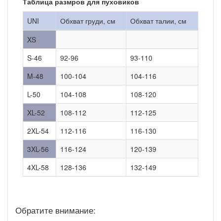
Таблица размров для пуховиков
UNI
Обхват груди, см
Обхват талии, см
XS
S-46
92-96
93-110
M-48
100-104
104-116
L-50
104-108
108-120
XL-52
108-112
112-125
2XL-54
112-116
116-130
3XL-56
116-124
120-139
4XL-58
128-136
132-149
Обратите внимание: