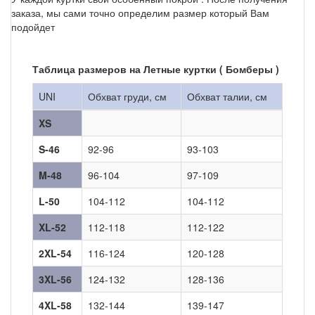
заказа, мы сами точно определим размер который Вам
подойдет
Таблица размеров на Летные куртки ( Бомберы )
UNI
Обхват груди, см
Обхват талии, см
XS
S-46
92-96
93-103
M-48
96-104
97-109
L-50
104-112
104-112
XL-52
112-118
112-122
2XL-54
116-124
120-128
3XL-56
124-132
128-136
4XL-58
132-144
139-147