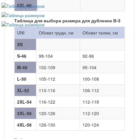
5XL-60
Таблица для выбора размера для дубленок В-3
UNI
Обхват груди, см
Обхват талии, см
XS
S-46
98-104
92-96
M-48
102-109
95-104
L-50
105-112
100-108
XL-52
110-116
106-112
2XL-54
116-122
112-118
3XL-56
120-126
112-120
4XL-58
126-130
120-124